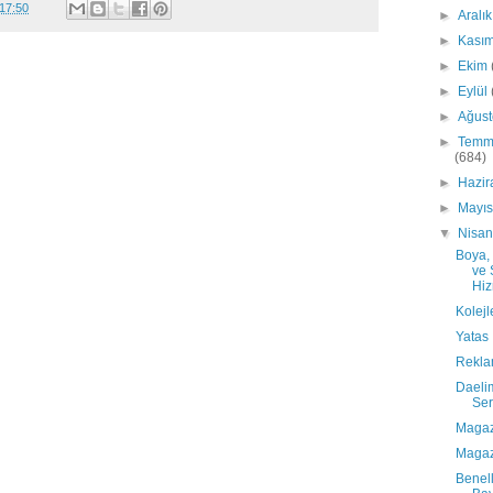
17:50
►
Aralı
►
Kası
►
Ekim
►
Eylül
►
Ağus
►
Temm
(684)
►
Hazi
►
Mayı
▼
Nisa
Boya,
ve 
Hiz
Kolejl
Yatas
Rekla
Daelim
Ser
Magaz
Magaz
Benell