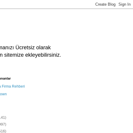
manızı Ücretsiz olarak
 sitemize ekleyebilirsiniz.
unanlar
a Firma Rehberi
nown
141)
997)
516)