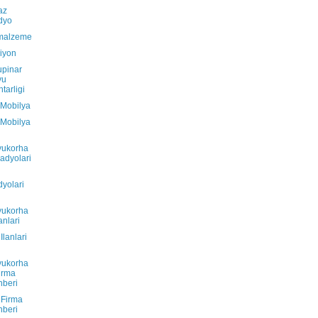
az
dyo
 malzeme
iyon
upinar
yu
tarligi
 Mobilya
 Mobilya
yukorha
adyolari
yolari
yukorha
anlari
Ilanlari
yukorha
irma
beri
 Firma
beri