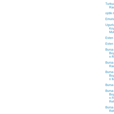
Turku
Ra
optik
Emuls
Ugurl
Ko
Muh
Evlen
Evlen
Bursa
Bu
n R
Bursa
Rad
Bursa
Bu
n Il
Bursa 
Bursa
Bu
n F
Reh
Bursa
Reh