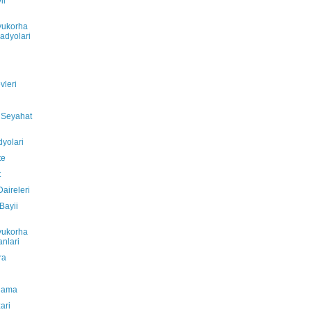
ii
yukorha
adyolari
vleri
 Seyahat
yolari
te
t
aireleri
Bayii
yukorha
anlari
ra
lama
ari