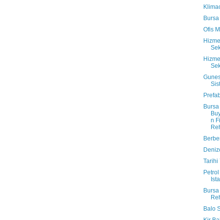
Klimac
Bursa 
Ofis M
Hizme
Sek
Hizme
Sek
Gunes
Sis
Prefab
Bursa
Bu
n F
Reh
Berber
Denizc
Tarihi
Petrol
Ist
Bursa
Reh
Balo 