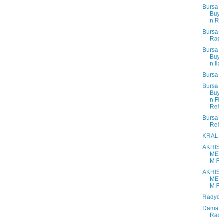
Bursa
Bu
n R
Bursa
Rad
Bursa
Bu
n Il
Bursa 
Bursa
Bu
n F
Reh
Bursa
Reh
KRAL 
AKHI
ME
M 
AKHI
ME
M 
Radyo
Dama
Ra