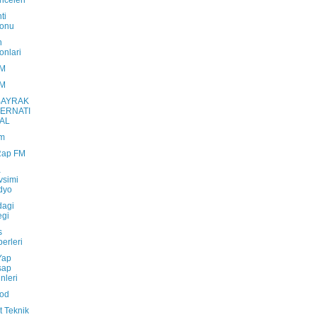
hceleri
ti
lonu
n
onlari
FM
FM
BAYRAK
TERNATI
AL
Fm
Rap FM
a
vsimi
dyo
dagi
egi
s
erleri
Yap
sap
nleri
od
t Teknik