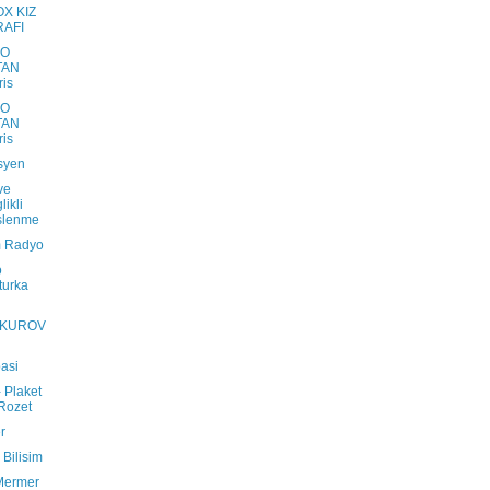
OX KIZ
RAFI
YO
TAN
ris
YO
TAN
ris
isyen
ve
likli
slenme
 Radyo
o
turka
KUROV
asi
 Plaket
Rozet
r
 Bilisim
Mermer