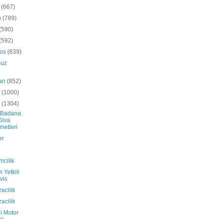
k
(667)
m
(789)
(590)
(592)
tos
(639)
uz
ran
(852)
s
(1000)
n
(1304)
 Badana
Siva
metleri
er
mcilik
 Yetkili
vis
acilik
acilik
i Motor