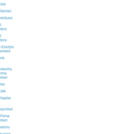
ilar
Ilanlari
obilyasi
t
toru
t
toru
 Enerjisi
temleri
rik
yukorha
irma
beri
ler
ilik
 Yapilar
asyonlari
 Firma
beri
Salonu