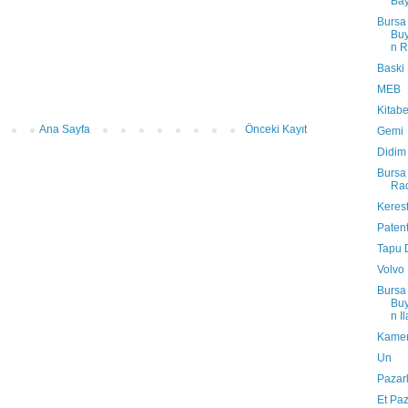
Bay
Bursa
Bu
n R
Baski
MEB
Kitabe
Ana Sayfa
Önceki Kayıt
Gemi
Didim
Bursa
Rad
Keres
Paten
Tapu D
Volvo 
Bursa
Bu
n Il
Kame
Un
Pazar
Et Paz