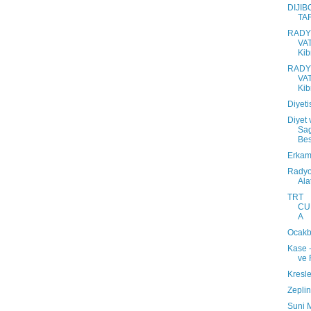
DIJIB
TA
RAD
VA
Kib
RAD
VA
Kib
Diyet
Diyet 
Sag
Be
Erkam
Rady
Ala
TRT
CU
A
Ocakb
Kase -
ve 
Kresle
Zeplin
Suni 