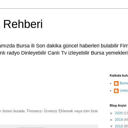
 Rehberi
ızda Bursa ili Son dakika güncel haberleri bulabilir Fir
lı radyo Dinleyebilir Canlı Tv izleyebilir Bursa yemeklerin
Katkıda bul
Burs
Unk
Blog Arşivi
rı listesi burada. Firmanızı Ücretsiz Eklemek veya tüm liste
►
2020
(1
►
2019
(4
▼
2018
(9