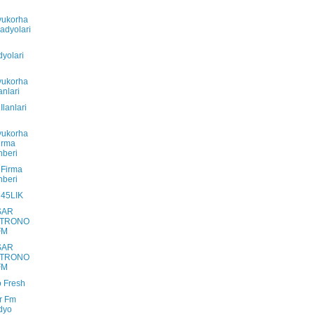
yukorha
adyolari
yolari
yukorha
anlari
Ilanlari
yukorha
irma
beri
 Firma
beri
45LIK
SAR
TRONO
FM
SAR
TRONO
FM
 Fresh
r Fm
dyo