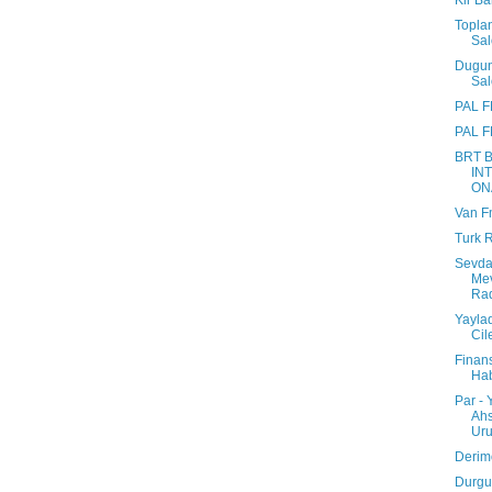
Kir Ba
Toplan
Sa
Dugu
Sal
PAL 
PAL 
BRT 
IN
ON
Van 
Turk 
Sevd
Me
Ra
Yayla
Cil
Finan
Hab
Par - 
Ah
Uru
Derim
Durgu